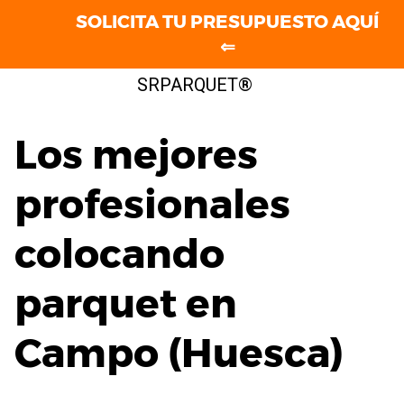
SOLICITA TU PRESUPUESTO AQUÍ
⇐
Saltar
SRPARQUET®
al
contenido
Los mejores
profesionales
colocando
parquet en
Campo (Huesca)