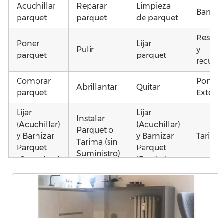
Acuchillar
Reparar
Limpieza
Barni
parquet
parquet
de parquet
Resta
Poner
Lijar
Pulir
y
parquet
parquet
recup
Comprar
Poner
Abrillantar
Quitar
parquet
Exteri
Lijar
Lijar
Instalar
(Acuchillar)
(Acuchillar)
Parquet o
y Barnizar
y Barnizar
Tarim
Tarima (sin
Parquet
Parquet
Suministro)
(Completo)
(Parcial)
Colocar
Poner
Montar
parquet o
parquet o
parquet o
Otros
Tarima
Tarima
Tarima
como 
Local
Vivienda
Vivienda
parqu