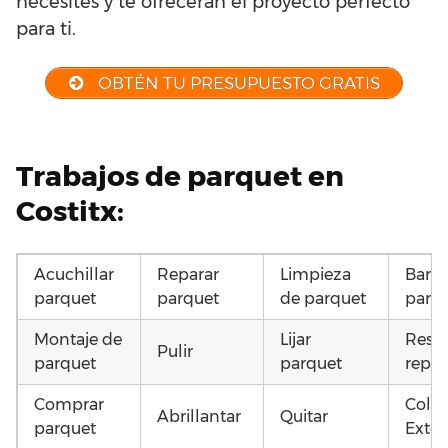
necesites y te ofrecerán el proyecto perfecto
para ti.
OBTÉN TU PRESUPUESTO GRATIS
Trabajos de parquet en
Costitx:
Acuchillar
Reparar
Limpieza
Barni
parquet
parquet
de parquet
parq
Montaje de
Lijar
Resta
Pulir
parquet
parquet
repar
Comprar
Coloc
Abrillantar
Quitar
parquet
Exter