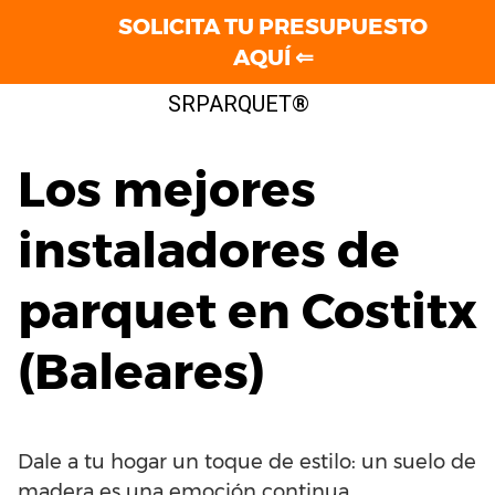
SOLICITA TU PRESUPUESTO
AQUÍ ⇐
Saltar
SRPARQUET®
al
contenido
Los mejores
instaladores de
parquet en Costitx
(Baleares)
Dale a tu hogar un toque de estilo: un suelo de
madera es una emoción continua.