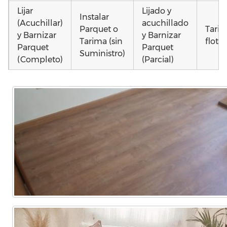
Lijar
Lijado y
Instalar
(Acuchillar)
acuchillado
Parquet o
Tari
y Barnizar
y Barnizar
Tarima (sin
flota
Parquet
Parquet
Suministro)
(Completo)
(Parcial)
Colocar
Colocar
Colocar
parquet o
parquet o
parquet o
Otros
Tarima
Tarima
Tarima
como
Local
Vivienda
Vivienda
parqu
Comercial
(Completa)
(Parcial)