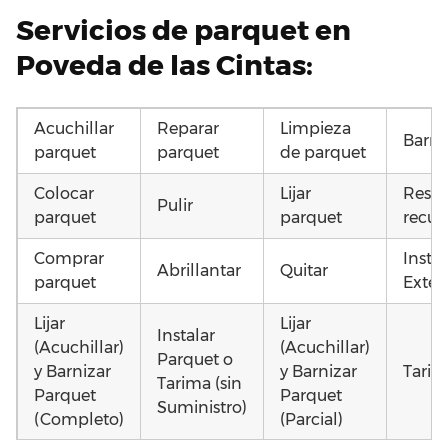
Servicios de parquet en
Poveda de las Cintas:
Acuchillar
Reparar
Limpieza
Barni
parquet
parquet
de parquet
Colocar
Lijar
Resta
Pulir
parquet
parquet
recup
Comprar
Insta
Abrillantar
Quitar
parquet
Exteri
Lijar
Lijar
Instalar
(Acuchillar)
(Acuchillar)
Parquet o
y Barnizar
y Barnizar
Tarim
Tarima (sin
Parquet
Parquet
Suministro)
(Completo)
(Parcial)