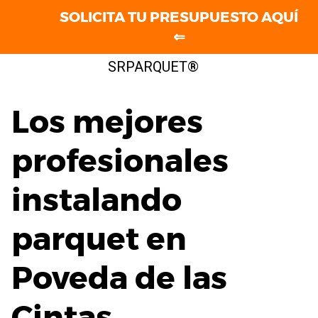
SOLICITA TU PRESUPUESTO AQUÍ
⇐
Saltar
SRPARQUET®
al
contenido
Los mejores
profesionales
instalando
parquet en
Poveda de las
Cintas