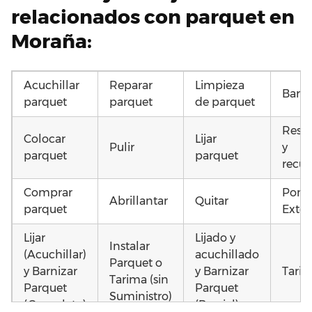
relacionados con parquet en
Moraña:
Acuchillar
Reparar
Limpieza
Barni
parquet
parquet
de parquet
Resta
Colocar
Lijar
Pulir
y
parquet
parquet
recup
Comprar
Pone
Abrillantar
Quitar
parquet
Exter
Lijar
Lijado y
Instalar
(Acuchillar)
acuchillado
Parquet o
y Barnizar
y Barnizar
Tarim
Tarima (sin
Parquet
Parquet
Suministro)
(Completo)
(Parcial)