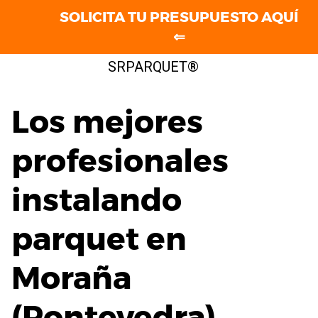
SOLICITA TU PRESUPUESTO AQUÍ
⇐
Saltar
SRPARQUET®
al
contenido
Los mejores
profesionales
instalando
parquet en
Moraña
(Pontevedra)