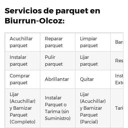
Servicios de parquet en
Biurrun-Olcoz:
Acuchillar
Reparar
Limpiar
Barni
parquet
parquet
parquet
Instalar
Pulir
Lijar
Resta
parquet
parquet
parquet
Comprar
Insta
Abrillantar
Quitar
parquet
Exteri
Lijar
Lijar
Instalar
(Acuchillar)
(Acuchillar)
Parquet o
y Barnizar
y Barnizar
Tarim
Tarima (sin
Parquet
Parquet
Suministro)
(Completo)
(Parcial)