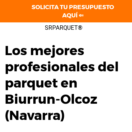
SOLICITA TU PRESUPUESTO
AQUÍ ⇐
Saltar
SRPARQUET®
al
contenido
Los mejores
profesionales del
parquet en
Biurrun-Olcoz
(Navarra)