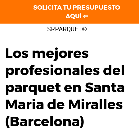
SOLICITA TU PRESUPUESTO
AQUÍ ⇐
Saltar
SRPARQUET®
al
contenido
Los mejores
profesionales del
parquet en Santa
Maria de Miralles
(Barcelona)