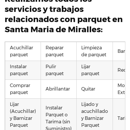
servicios y trabajos
relacionados con parquet en
Santa Maria de Miralles:
Acuchillar
Reparar
Limpieza
Barni
parquet
parquet
de parquet
Instalar
Pulir
Lijar
Recu
parquet
parquet
parquet
Comprar
Mont
Abrillantar
Quitar
parquet
Exter
Lijar
Lijado y
Instalar
(Acuchillar)
acuchillado
Parquet o
y Barnizar
y Barnizar
Tarim
Tarima (sin
Parquet
Parquet
Suministro)