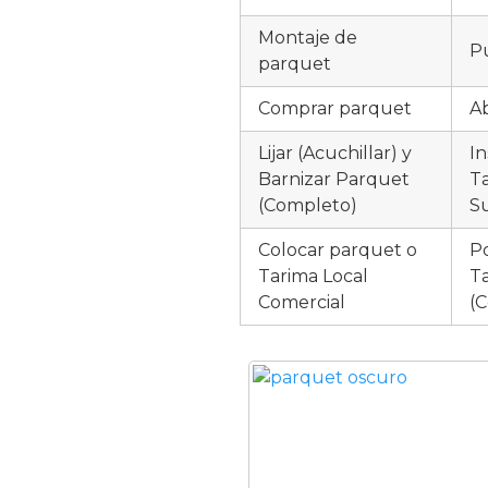
Montaje de
Pu
parquet
Comprar parquet
Ab
Lijar (Acuchillar) y
In
Barnizar Parquet
Ta
(Completo)
Su
Colocar parquet o
P
Tarima Local
Ta
Comercial
(