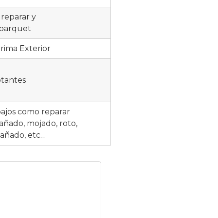
 reparar y
parquet
rima Exterior
otantes
bajos como reparar
ñado, mojado, roto,
 dañado, etc…