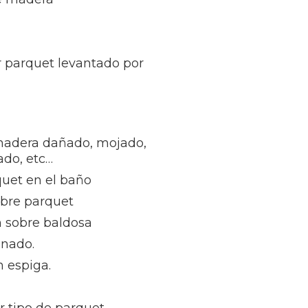
r parquet levantado por
madera dañado, mojado,
ñado, etc…
quet en el baño
obre parquet
n sobre baldosa
inado.
 espiga.