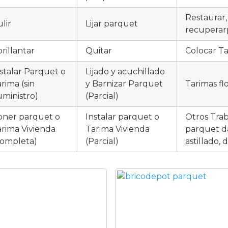
Restaurar,
lir
Lijar parquet
recuperar
rillantar
Quitar
Colocar Ta
stalar Parquet o
Lijado y acuchillado
rima (sin
y Barnizar Parquet
Tarimas fl
ministro)
(Parcial)
oner parquet o
Instalar parquet o
Otros Tra
rima Vivienda
Tarima Vivienda
parquet da
Completa)
(Parcial)
astillado,