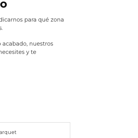
ro
ndicarnos para qué zona
.
o acabado, nuestros
necesites y te
parquet