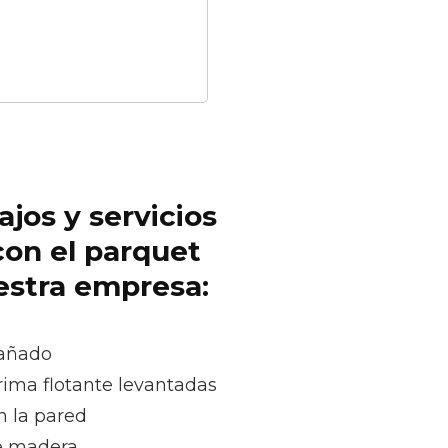
ajos y servicios
con el parquet
uestra empresa:
dañado
rima flotante levantadas
n la pared
e madera