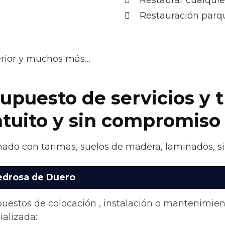
Restaurar cualquie
Restauración parqu
terior y muchos más…
upuesto de servicios y 
atuito y sin compromiso
nado con tarimas, suelos de madera, laminados, si
Pedrosa de Duero
upuestos de colocación , instalación o mantenimie
alizada: