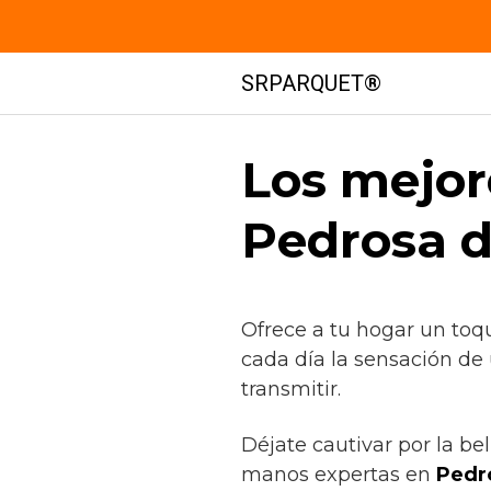
Saltar
SRPARQUET®
al
contenido
Los mejor
Pedrosa d
Ofrece a tu hogar un toq
cada día la sensación de
transmitir.
Déjate cautivar por la be
manos expertas en
Pedr