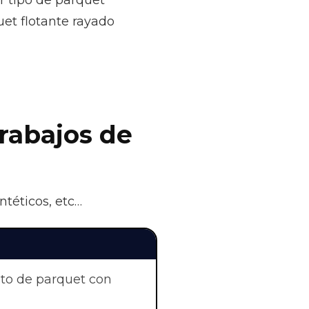
r tipo de parquet
et flotante rayado
trabajos de
ntéticos, etc…
nto de parquet con