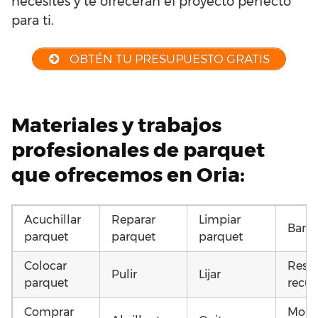
necesites y te ofrecerán el proyecto perfecto
para ti.
OBTÉN TU PRESUPUESTO GRATIS
Materiales y trabajos
profesionales de parquet
que ofrecemos en Oria:
Acuchillar
Reparar
Limpiar
Barni
parquet
parquet
parquet
Colocar
Resta
Pulir
Lijar
parquet
recup
Comprar
Mont