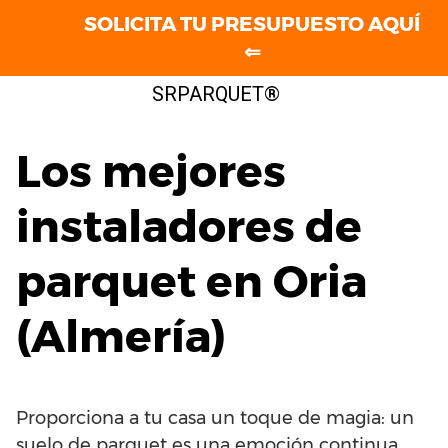
SOLICITA TU PRESUPUESTO AQUÍ
⇐
Saltar
SRPARQUET®
al
contenido
Los mejores
instaladores de
parquet en Oria
(Almería)
Proporciona a tu casa un toque de magia: un
suelo de parquet es una emoción continua.