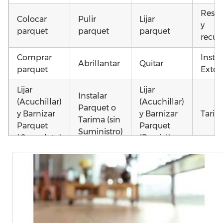
Resta
Colocar
Pulir
Lijar
y
parquet
parquet
parquet
recup
Comprar
Insta
Abrillantar
Quitar
parquet
Exteri
Lijar
Lijar
Instalar
(Acuchillar)
(Acuchillar)
Parquet o
y Barnizar
y Barnizar
Tarim
Tarima (sin
Parquet
Parquet
Suministro)
(Completo)
(Parcial)
Otros
Instalar
Poner
Poner
como 
parquet o
parquet o
parquet o
parqu
Tarima
Tarima
Tarima
mojad
Local
Vivienda
Vivienda
astil
Comercial
(Completa)
(Parcial)
etc…