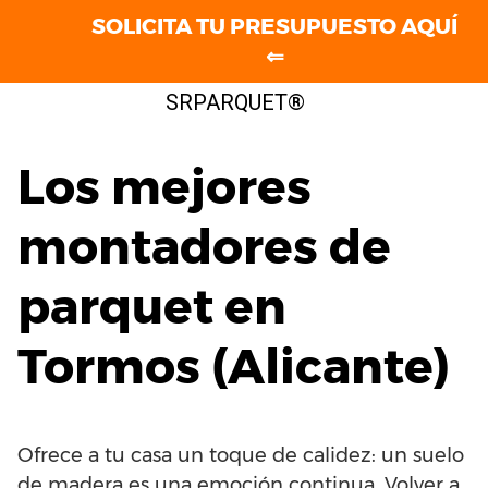
SOLICITA TU PRESUPUESTO AQUÍ
⇐
Saltar
SRPARQUET®
al
contenido
Los mejores
montadores de
parquet en
Tormos (Alicante)
Ofrece a tu casa un toque de calidez: un suelo
de madera es una emoción continua. Volver a