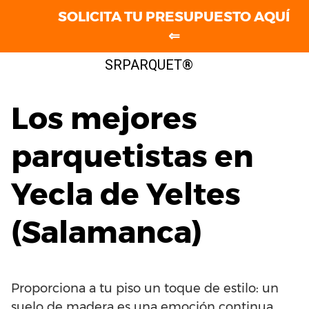
SOLICITA TU PRESUPUESTO AQUÍ
⇐
Saltar
SRPARQUET®
al
contenido
Los mejores
parquetistas en
Yecla de Yeltes
(Salamanca)
Proporciona a tu piso un toque de estilo: un
suelo de madera es una emoción continua.