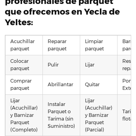
profesionales de parquet
que ofrecemos en Yecla de
Yeltes:
Acuchillar
Reparar
Limpiar
Barni
parquet
parquet
parquet
parqu
Colocar
Resta
Pulir
Lijar
parquet
repar
Comprar
Poner
Abrillantar
Quitar
parquet
Exteri
Lijar
Lijar
Instalar
(Acuchillar)
(Acuchillar)
Parquet o
Tarim
y Barnizar
y Barnizar
Tarima (sin
flota
Parquet
Parquet
Suministro)
(Completo)
(Parcial)