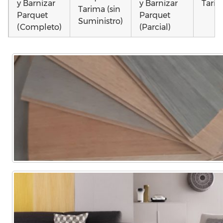
y Barnizar
y Barnizar
Tarim
Tarima (sin
Parquet
Parquet
Suministro)
(Completo)
(Parcial)
Colocar
Instalar
Poner
parquet o
parquet o
parquet o
Otros
Tarima
Tarima
Tarima
como
Local
Vivienda
Vivienda
parq
Comercial
(Completa)
(Parcial)