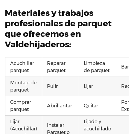
Materiales y trabajos
profesionales de parquet
que ofrecemos en
Valdehijaderos:
Acuchillar
Reparar
Limpieza
Barni
parquet
parquet
de parquet
Montaje de
Pulir
Lijar
Recu
parquet
Comprar
Pone
Abrillantar
Quitar
parquet
Exter
Lijar
Lijado y
Instalar
(Acuchillar)
acuchillado
Parquet o