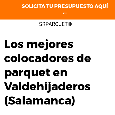
SOLICITA TU PRESUPUESTO AQUÍ
⇐
Saltar
SRPARQUET®
al
contenido
Los mejores
colocadores de
parquet en
Valdehijaderos
(Salamanca)