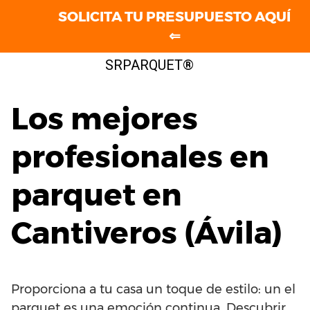
SOLICITA TU PRESUPUESTO AQUÍ
⇐
Saltar
SRPARQUET®
al
contenido
Los mejores
profesionales en
parquet en
Cantiveros (Ávila)
Proporciona a tu casa un toque de estilo: un el
parquet es una emoción continua. Descubrir