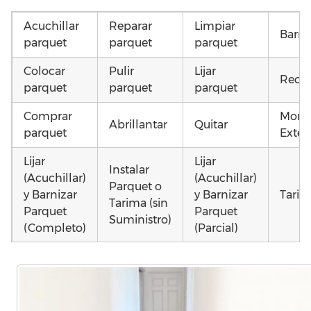
Acuchillar
Reparar
Limpiar
Barni
parquet
parquet
parquet
Colocar
Pulir
Lijar
Recup
parquet
parquet
parquet
Comprar
Monta
Abrillantar
Quitar
parquet
Exteri
Lijar
Lijar
Instalar
(Acuchillar)
(Acuchillar)
Parquet o
y Barnizar
y Barnizar
Tarim
Tarima (sin
Parquet
Parquet
Suministro)
(Completo)
(Parcial)
Colocar
Instalar
Montar
parquet o
parquet o
parquet o
Otros
Tarima
Tarima
Tarima
como 
Local
Vivienda
Vivienda
parq