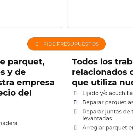
PIDE PRESUPUESTOS
de parquet,
Todos los trab
os y de
relacionados 
stra empresa
que utiliza n
ecio del
Lijado y/o acuchill
Reparar parquet as
Reparar juntas de 
levantadas
 madera
Arreglar parquet e