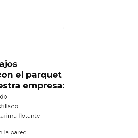
ajos
con el parquet
uestra empresa:
ado
tillado
tarima flotante
n la pared