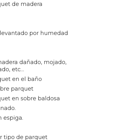
rquet de madera
 levantado por humedad
madera dañado, mojado,
ñado, etc…
quet en el baño
obre parquet
quet en sobre baldosa
inado.
 espiga.
r tipo de parquet