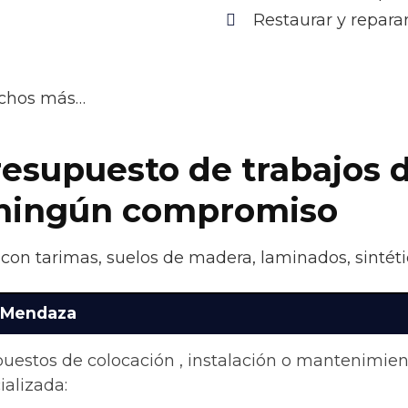
Restaurar y repara
uchos más…
resupuesto de trabajos 
n ningún compromiso
con tarimas, suelos de madera, laminados, sintéti
n Mendaza
upuestos de colocación , instalación o mantenimie
alizada: