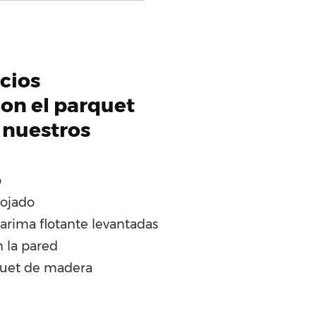
icios
on el parquet
 nuestros
o
ojado
tarima flotante levantadas
n la pared
quet de madera