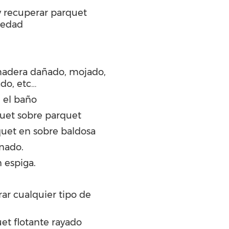
 y recuperar parquet
medad
madera dañado, mojado,
ado, etc…
 el baño
quet sobre parquet
uet en sobre baldosa
inado.
 espiga.
ar cualquier tipo de
et flotante rayado