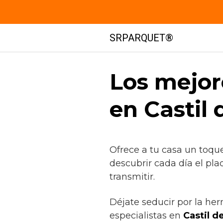
Saltar
SRPARQUET®
al
contenido
Los mejor
en Castil
Ofrece a tu casa un toqu
descubrir cada día el pla
transmitir.
Déjate seducir por la her
especialistas en
Castil d