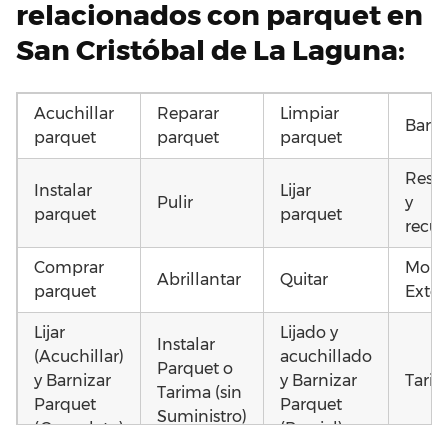
relacionados con parquet en
San Cristóbal de La Laguna:
Acuchillar
Reparar
Limpiar
Barni
parquet
parquet
parquet
Resta
Instalar
Lijar
Pulir
y
parquet
parquet
recup
Comprar
Mont
Abrillantar
Quitar
parquet
Exter
Lijar
Lijado y
Instalar
(Acuchillar)
acuchillado
Parquet o
y Barnizar
y Barnizar
Tarim
Tarima (sin
Parquet
Parquet
Suministro)
(Completo)
(Parcial)