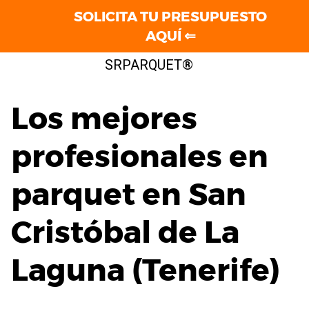
SOLICITA TU PRESUPUESTO
AQUÍ ⇐
Saltar
SRPARQUET®
al
contenido
Los mejores
profesionales en
parquet en San
Cristóbal de La
Laguna (Tenerife)