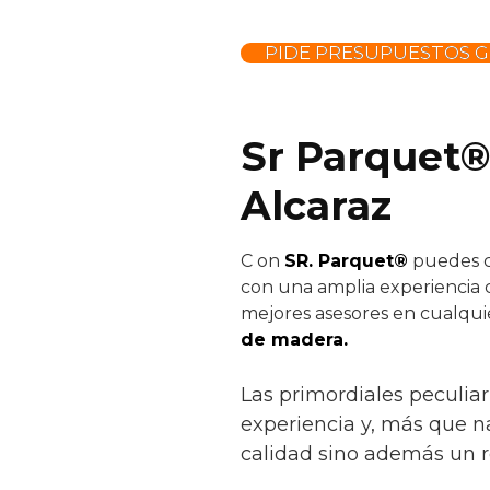
PIDE PRESUPUESTOS G
Sr Parquet®
Alcaraz
C
on
SR. Parquet®
puedes co
con una amplia experiencia c
mejores asesores en cualquie
de madera.
Las primordiales peculiar
experiencia y, más que na
calidad sino además un r