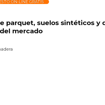
STO ON-LINE GRATIS
 de parquet, suelos sintéticos 
 del mercado
madera