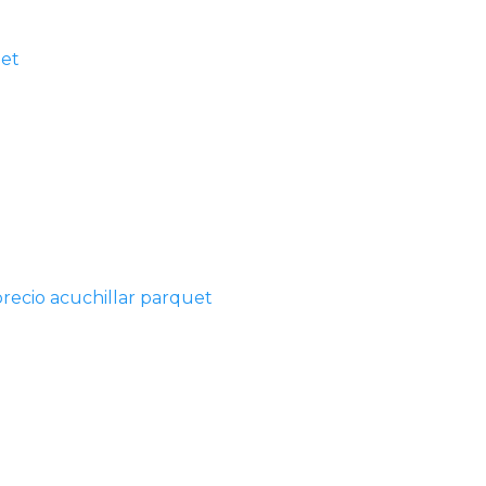
uet
precio acuchillar parquet