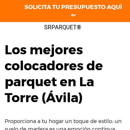
SOLICITA TU PRESUPUESTO AQUÍ
⇐
Saltar
SRPARQUET®
al
contenido
Los mejores
colocadores de
parquet en La
Torre (Ávila)
Proporciona a tu hogar un toque de estilo: un
suelo de madera es una emoción continua.