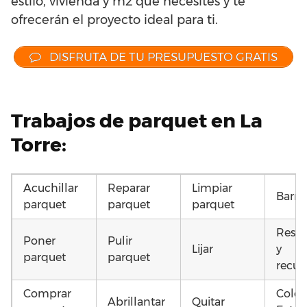
estilo, vivienda y m2 que necesites y te
ofrecerán el proyecto ideal para ti.
DISFRUTA DE TU PRESUPUESTO GRATIS
Trabajos de parquet en La
Torre:
Acuchillar
Reparar
Limpiar
Barni
parquet
parquet
parquet
Resta
Poner
Pulir
Lijar
y
parquet
parquet
recup
Comprar
Coloc
Abrillantar
Quitar