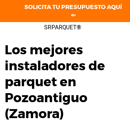
SOLICITA TU PRESUPUESTO AQUÍ
⇐
Saltar
SRPARQUET®
al
contenido
Los mejores
instaladores de
parquet en
Pozoantiguo
(Zamora)