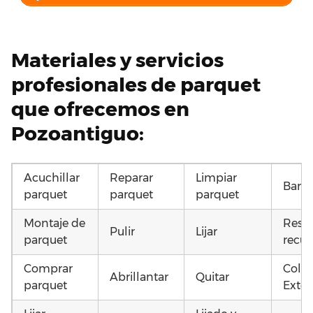
Materiales y servicios
profesionales de parquet
que ofrecemos en
Pozoantiguo:
Acuchillar
Reparar
Limpiar
Barni
parquet
parquet
parquet
Montaje de
Resta
Pulir
Lijar
parquet
recup
Comprar
Coloc
Abrillantar
Quitar
parquet
Exter