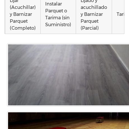
Lijar
Lijado y
Instalar
(Acuchillar)
acuchillado
Parquet o
y Barnizar
y Barnizar
Tarim
Tarima (sin
Parquet
Parquet
Suministro)
(Completo)
(Parcial)
Colocar
Poner
Poner
parquet o
parquet o
parquet o
Otros
Tarima
Tarima
Tarima
como
Local
Vivienda
Vivienda
parqu
Comercial
(Completa)
(Parcial)