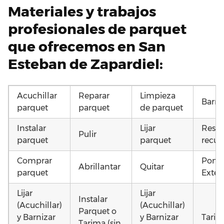
Materiales y trabajos
profesionales de parquet
que ofrecemos en San
Esteban de Zapardiel:
Acuchillar
Reparar
Limpieza
Barni
parquet
parquet
de parquet
Instalar
Lijar
Resta
Pulir
parquet
parquet
recup
Comprar
Poner
Abrillantar
Quitar
parquet
Exteri
Lijar
Lijar
Instalar
(Acuchillar)
(Acuchillar)
Parquet o
y Barnizar
y Barnizar
Tarim
Tarima (sin