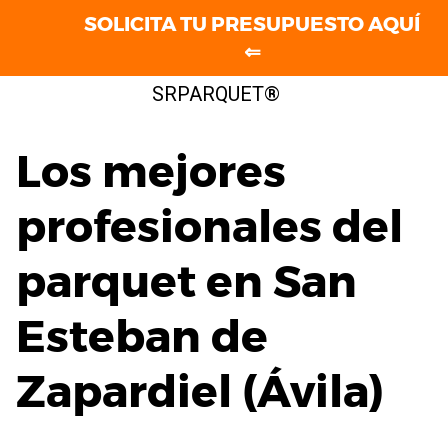
SOLICITA TU PRESUPUESTO AQUÍ
⇐
Saltar
SRPARQUET®
al
contenido
Los mejores
profesionales del
parquet en San
Esteban de
Zapardiel (Ávila)