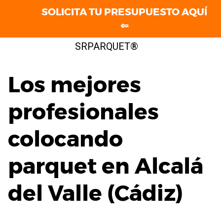
SOLICITA TU PRESUPUESTO AQUÍ
⇐
Saltar
SRPARQUET®
al
contenido
Los mejores
profesionales
colocando
parquet en Alcalá
del Valle (Cádiz)