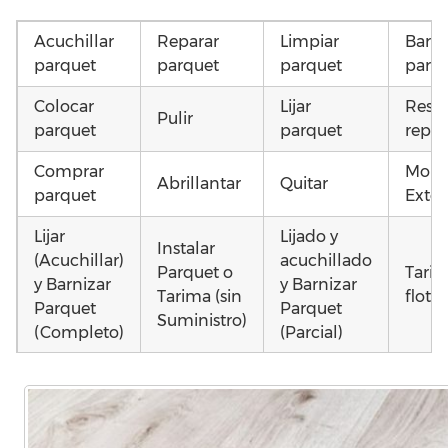
Acuchillar
Reparar
Limpiar
Barni
parquet
parquet
parquet
parq
Colocar
Lijar
Resta
Pulir
parquet
parquet
repar
Comprar
Mont
Abrillantar
Quitar
parquet
Exter
Lijar
Lijado y
Instalar
(Acuchillar)
acuchillado
Parquet o
Tari
y Barnizar
y Barnizar
Tarima (sin
flota
Parquet
Parquet
Suministro)
(Completo)
(Parcial)
Otros
Poner
Instalar
Colocar
como
parquet o
parquet o
parquet o
parq
Tarima
Tarima
Tarima
daña