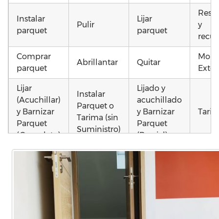
Resta
Instalar
Lijar
Pulir
y
parquet
parquet
recup
Comprar
Mont
Abrillantar
Quitar
parquet
Exter
Lijar
Lijado y
Instalar
(Acuchillar)
acuchillado
Parquet o
y Barnizar
y Barnizar
Tarim
Tarima (sin
Parquet
Parquet
Suministro)
(Completo)
(Parcial)
Poner
Colocar
Montar
parquet o
parquet o
parquet o
Otros
Tarima
Tarima
Tarima
como
Local
Vivienda
Vivienda
parq
Comercial
(Completa)
(Parcial)