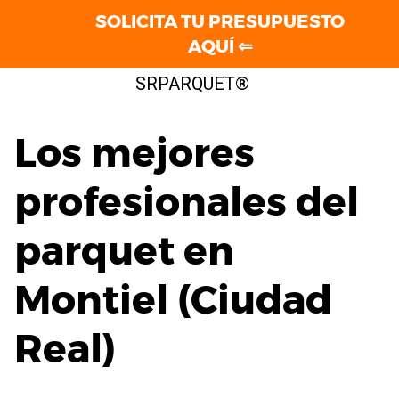
SOLICITA TU PRESUPUESTO
AQUÍ ⇐
Saltar
SRPARQUET®
al
contenido
Los mejores
profesionales del
parquet en
Montiel (Ciudad
Real)