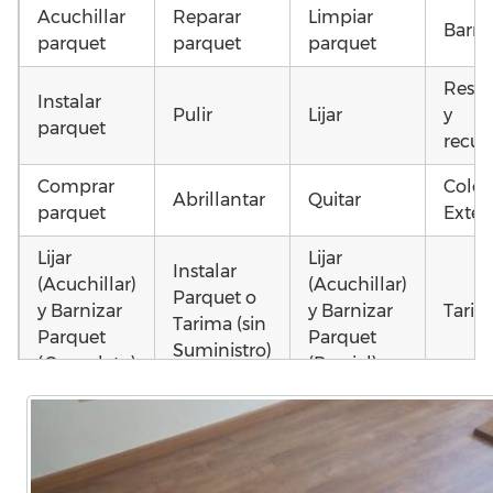
Acuchillar
Reparar
Limpiar
Barni
parquet
parquet
parquet
Resta
Instalar
Pulir
Lijar
y
parquet
recup
Comprar
Coloc
Abrillantar
Quitar
parquet
Exteri
Lijar
Lijar
Instalar
(Acuchillar)
(Acuchillar)
Parquet o
y Barnizar
y Barnizar
Tarim
Tarima (sin
Parquet
Parquet
Suministro)
(Completo)
(Parcial)
Poner
Colocar
Poner
parquet o
parquet o
parquet o
Otros
Tarima
Tarima
Tarima
como 
Local
Vivienda
Vivienda
parqu