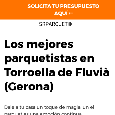
SOLICITA TU PRESUPUESTO
AQUÍ ⇐
Saltar
SRPARQUET®
al
contenido
Los mejores
parquetistas en
Torroella de Fluvià
(Gerona)
Dale a tu casa un toque de magia: un el
parquet es una emoción continua.