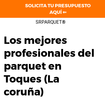
SOLICITA TU PRESUPUESTO
AQUÍ ⇐
Saltar
SRPARQUET®
al
contenido
Los mejores
profesionales del
parquet en
Toques (La
coruña)