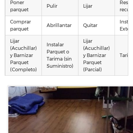
Poner
Resta
Pulir
Lijar
parquet
recup
Comprar
Insta
Abrillantar
Quitar
parquet
Exteri
Lijar
Lijar
Instalar
(Acuchillar)
(Acuchillar)
Parquet o
y Barnizar
y Barnizar
Tarim
Tarima (sin
Parquet
Parquet
Suministro)
(Completo)
(Parcial)
Otros
Poner
Colocar
Colocar
como 
parquet o
parquet o
parquet o
parqu
Tarima
Tarima
Tarima
mojad
Local
Vivienda
Vivienda
astil
Comercial
(Completa)
(Parcial)
etc…