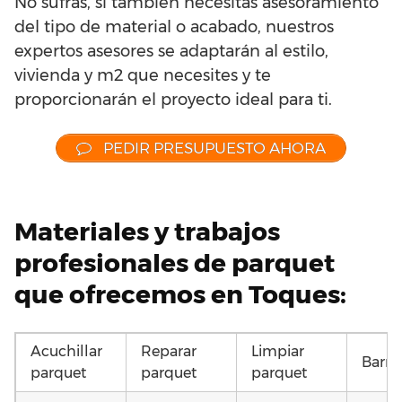
No sufras, si también necesitas asesoramiento
del tipo de material o acabado, nuestros
expertos asesores se adaptarán al estilo,
vivienda y m2 que necesites y te
proporcionarán el proyecto ideal para ti.
PEDIR PRESUPUESTO AHORA
Materiales y trabajos
profesionales de parquet
que ofrecemos en Toques:
Acuchillar
Reparar
Limpiar
Barni
parquet
parquet
parquet