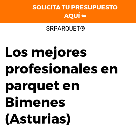
SOLICITA TU PRESUPUESTO
AQUÍ ⇐
Saltar
SRPARQUET®
al
contenido
Los mejores
profesionales en
parquet en
Bimenes
(Asturias)