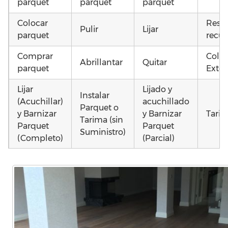
parquet
parquet
parquet
Colocar
Resta
Pulir
Lijar
parquet
recup
Comprar
Coloc
Abrillantar
Quitar
parquet
Exter
Lijar
Lijado y
Instalar
(Acuchillar)
acuchillado
Parquet o
y Barnizar
y Barnizar
Tarim
Tarima (sin
Parquet
Parquet
Suministro)
(Completo)
(Parcial)
Otros
Poner
Colocar
Montar
como
parquet o
parquet o
parquet o
parq
Tarima
Tarima
Tarima
mojad
Local
Vivienda
Vivienda
astil
Comercial
(Completa)
(Parcial)
etc…