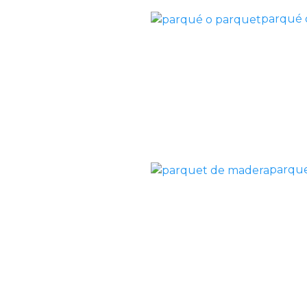
parqué 
parqu