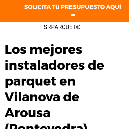
SOLICITA TU PRESUPUESTO AQUÍ
⇐
Saltar
SRPARQUET®
al
contenido
Los mejores
instaladores de
parquet en
Vilanova de
Arousa
(Pontevedra)