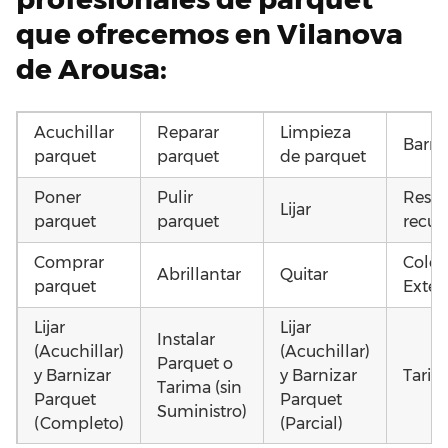
que ofrecemos en Vilanova
de Arousa:
Acuchillar
Reparar
Limpieza
Barni
parquet
parquet
de parquet
Poner
Pulir
Resta
Lijar
parquet
parquet
recup
Comprar
Coloc
Abrillantar
Quitar
parquet
Exteri
Lijar
Lijar
Instalar
(Acuchillar)
(Acuchillar)
Parquet o
y Barnizar
y Barnizar
Tarim
Tarima (sin
Parquet
Parquet
Suministro)
(Completo)
(Parcial)