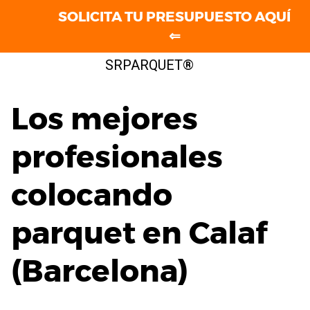
SOLICITA TU PRESUPUESTO AQUÍ
⇐
Saltar
SRPARQUET®
al
contenido
Los mejores
profesionales
colocando
parquet en Calaf
(Barcelona)