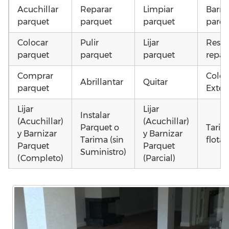
Acuchillar
Reparar
Limpiar
Barni
parquet
parquet
parquet
parqu
Colocar
Pulir
Lijar
Resta
parquet
parquet
parquet
repar
Comprar
Coloc
Abrillantar
Quitar
parquet
Exteri
Lijar
Lijar
Instalar
(Acuchillar)
(Acuchillar)
Parquet o
Tarim
y Barnizar
y Barnizar
Tarima (sin
flota
Parquet
Parquet
Suministro)
(Completo)
(Parcial)
Instalar
Colocar
Colocar
Otros
parquet o
parquet o
parquet o
como 
Tarima
Tarima
Tarima
parqu
Local
Vivienda
Vivienda
astill
Comercial
(Completa)
(Parcial)