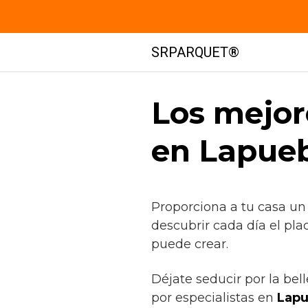
Saltar
SRPARQUET®
al
contenido
Los mejor
en Lapueb
Proporciona a tu casa un
descubrir cada día el pl
puede crear.
Déjate seducir por la be
por especialistas en
Lapu