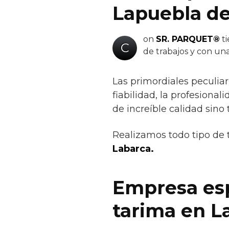
Lapuebla de
on
SR. PARQUET®
ti
C
de trabajos y con un
Las primordiales peculi
fiabilidad, la profesional
de increíble calidad sino
Realizamos todo tipo de 
Labarca.
Empresa esp
tarima en L