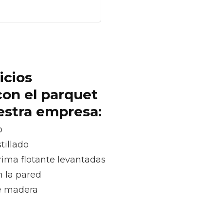
icios
con el parquet
uestra empresa:
o
tillado
rima flotante levantadas
n la pared
e madera