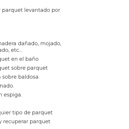
r parquet levantado por
madera dañado, mojado,
ñado, etc…
quet en el baño
quet sobre parquet
n sobre baldosa
inado.
n espiga.
uier tipo de parquet
 y recuperar parquet