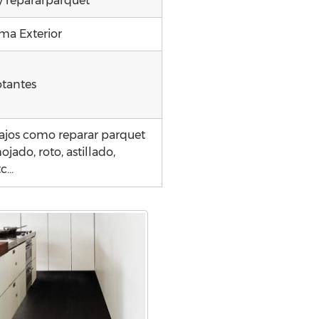
y repararparquet
ma Exterior
otantes
ajos como reparar parquet
jado, roto, astillado,
tc…