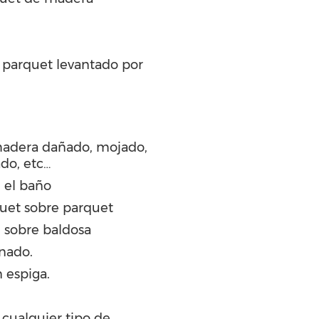
r parquet levantado por
madera dañado, mojado,
ado, etc…
 el baño
quet sobre parquet
 sobre baldosa
inado.
 espiga.
 cualquier tipo de