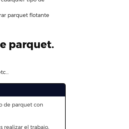
rar parquet flotante
de parquet.
etc…
to de parquet con
 realizar el trabajo.