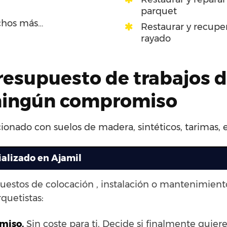
parquet
chos más…
Restaurar y recupe
rayado
presupuesto de trabajos 
n ningún compromiso
cionado con suelos de madera, sintéticos, tarimas, 
ializado en Ajamil
puestos de colocación , instalación o mantenimien
quetistas:
omiso.
Sin coste para ti. Decide si finalmente quieres