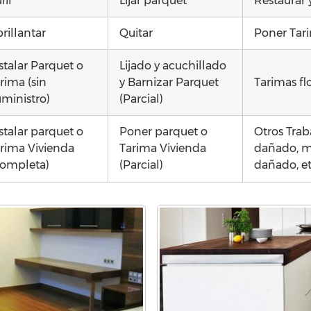
lir
Lijar parquet
Restaurar 
rillantar
Quitar
Poner Tari
stalar Parquet o
Lijado y acuchillado
rima (sin
y Barnizar Parquet
Tarimas fl
ministro)
(Parcial)
stalar parquet o
Poner parquet o
Otros Trab
rima Vivienda
Tarima Vivienda
dañado, mo
ompleta)
(Parcial)
dañado, e