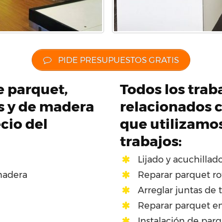
PIDE PRESUPUESTOS GRATIS
de parquet,
Todos los trab
os y de madera
relacionados c
cio del
que utilizamo
trabajos:
Lijado y acuchillad
madera
Reparar parquet ro
Arreglar juntas de 
Reparar parquet en
Instalación de par