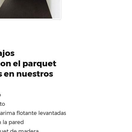
ajos
on el parquet
s en nuestros
o
to
tarima flotante levantadas
 la pared
quet de madera