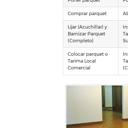
Poner parquet
Pu
Comprar parquet
Ab
Lijar (Acuchillar) y
In
Barnizar Parquet
Ta
(Completo)
Su
Colocar parquet o
In
Tarima Local
Ta
Comercial
(C