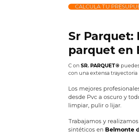
CALCULA TU PRESUPUE
Sr Parquet:
parquet en
C
on
SR. PARQUET®
puedes 
con una extensa trayectoria
Los mejores profesionale
desde Pvc a oscuro y todo 
limpiar, pulir o lijar.
Trabajamos y realizamos 
sintéticos en
Belmonte d