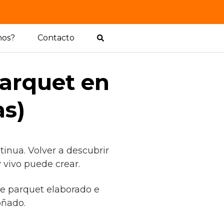
mos?
Contacto
parquet en
as)
tinua. Volver a descubrir
 vivo puede crear.
 de parquet elaborado e
oñado.