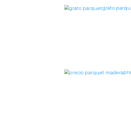
grato parqu
pr