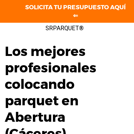
SOLICITA TU PRESUPUESTO AQUÍ
⇐
Saltar
SRPARQUET®
al
contenido
Los mejores
profesionales
colocando
parquet en
Abertura
(Cáceres)