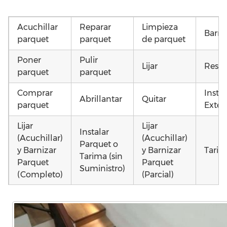
Acuchillar
Reparar
Limpieza
Barni
parquet
parquet
de parquet
Poner
Pulir
Lijar
Resta
parquet
parquet
Comprar
Insta
Abrillantar
Quitar
parquet
Exteri
Lijar
Lijar
Instalar
(Acuchillar)
(Acuchillar)
Parquet o
y Barnizar
y Barnizar
Tarim
Tarima (sin
Parquet
Parquet
Suministro)
(Completo)
(Parcial)
Otros
Instalar
Colocar
Colocar
como 
parquet o
parquet o
parquet o
parqu
Tarima
Tarima
Tarima