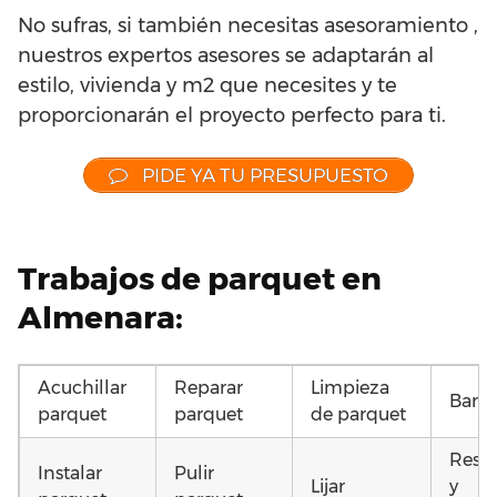
No sufras, si también necesitas asesoramiento ,
nuestros expertos asesores se adaptarán al
estilo, vivienda y m2 que necesites y te
proporcionarán el proyecto perfecto para ti.
PIDE YA TU PRESUPUESTO
Trabajos de parquet en
Almenara:
Acuchillar
Reparar
Limpieza
Barni
parquet
parquet
de parquet
Resta
Instalar
Pulir
Lijar
y