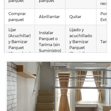
parquet
parquet
recup
Comprar
Pone
Abrillantar
Quitar
parquet
Exter
Lijar
Lijado y
Instalar
(Acuchillar)
acuchillado
Parquet o
y Barnizar
y Barnizar
Tarim
Tarima (sin
Parquet
Parquet
Suministro)
(Completo)
(Parcial)
Otros
Poner
Instalar
Poner
como
parquet o
parquet o
parquet o
parq
Tarima
Tarima
Tarima
mojad
Local
Vivienda
Vivienda
astil
Comercial
(Completa)
(Parcial)
etc…