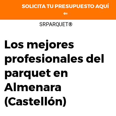
SOLICITA TU PRESUPUESTO AQUÍ
⇐
Saltar
SRPARQUET®
al
contenido
Los mejores
profesionales del
parquet en
Almenara
(Castellón)