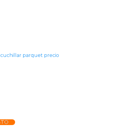
acuchillar parquet precio
STO