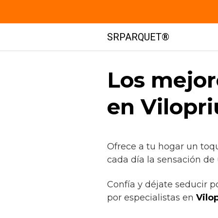
Saltar
SRPARQUET®
al
contenido
Los mejor
en Vilopr
Ofrece a tu hogar un toq
cada día la sensación de 
Confía y déjate seducir p
por especialistas en
Vilop