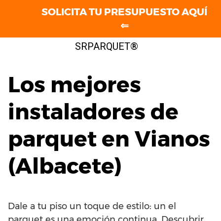
SOLICITA TU PRESUPUESTO AQUÍ
⇐
Saltar
SRPARQUET®
al
contenido
Los mejores
instaladores de
parquet en Vianos
(Albacete)
Dale a tu piso un toque de estilo: un el
parquet es una emoción continua. Descubrir