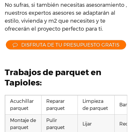
No sufras, si también necesitas asesoramiento ,
nuestros expertos asesores se adaptarán al
estilo, vivienda y m2 que necesites y te
ofrecerán el proyecto perfecto para ti.
DISFRUTA DE TU PRESUPUESTO GRATIS
Trabajos de parquet en
Tapioles:
Acuchillar
Reparar
Limpieza
Barni
parquet
parquet
de parquet
Montaje de
Pulir
Lijar
Recu
parquet
parquet