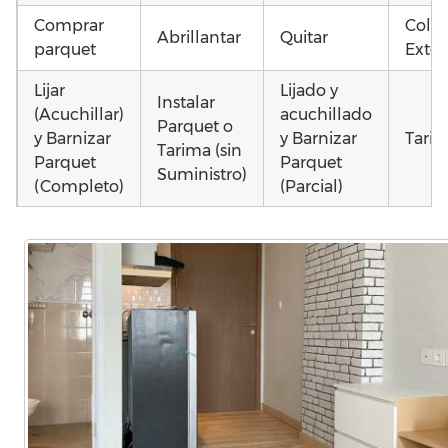
Comprar
Coloc
Abrillantar
Quitar
parquet
Exter
Lijar
Lijado y
Instalar
(Acuchillar)
acuchillado
Parquet o
y Barnizar
y Barnizar
Tarim
Tarima (sin
Parquet
Parquet
Suministro)
(Completo)
(Parcial)
Instalar
Instalar
Montar
parquet o
parquet o
parquet o
Otros
Tarima
Tarima
Tarima
como
Local
Vivienda
Vivienda
parq
Comercial
(Completa)
(Parcial)