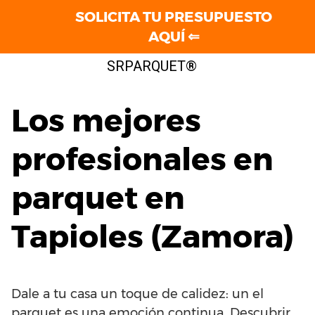
SOLICITA TU PRESUPUESTO
AQUÍ ⇐
Saltar
SRPARQUET®
al
contenido
Los mejores
profesionales en
parquet en
Tapioles (Zamora)
Dale a tu casa un toque de calidez: un el
parquet es una emoción continua. Descubrir