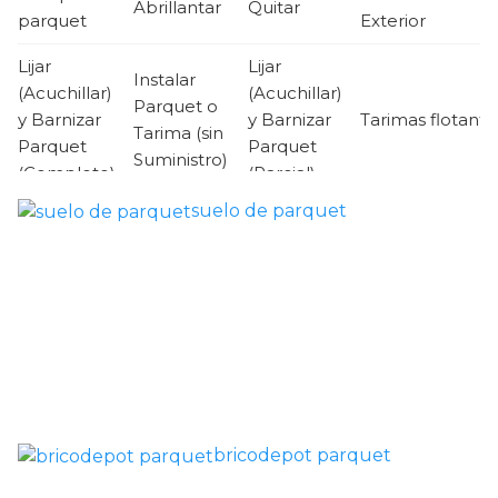
Abrillantar
Quitar
parquet
Exterior
Lijar
Lijar
Instalar
(Acuchillar)
(Acuchillar)
Parquet o
y Barnizar
y Barnizar
Tarimas flotante
Tarima (sin
Parquet
Parquet
Suministro)
(Completo)
(Parcial)
suelo de parquet
Poner
Colocar
Montar
parquet o
parquet o
parquet o
Otros Trabajos
Tarima
Tarima
Tarima
como reparar
Local
Vivienda
Vivienda
parquet roto
Comercial
(Completa)
(Parcial)
bricodepot parquet