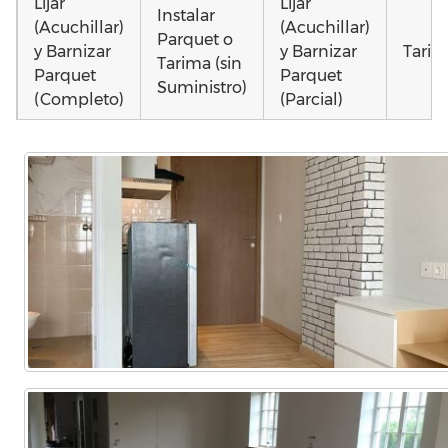
Lijar
Lijar
Instalar
(Acuchillar)
(Acuchillar)
Parquet o
y Barnizar
y Barnizar
Tarim
Tarima (sin
Parquet
Parquet
Suministro)
(Completo)
(Parcial)
Otros
Instalar
Poner
Poner
como 
parquet o
parquet o
parquet o
parqu
Tarima
Tarima
Tarima
mojad
Local
Vivienda
Vivienda
astil
Comercial
(Completa)
(Parcial)
etc…