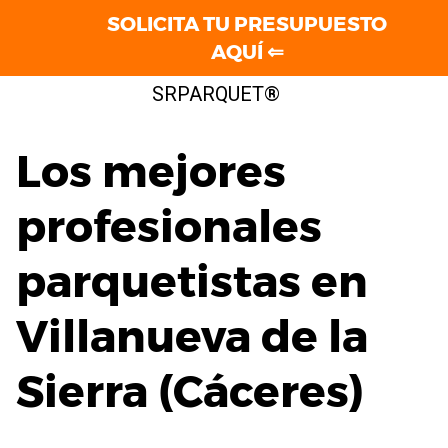
SOLICITA TU PRESUPUESTO
AQUÍ ⇐
Saltar
SRPARQUET®
al
contenido
Los mejores
profesionales
parquetistas en
Villanueva de la
Sierra (Cáceres)