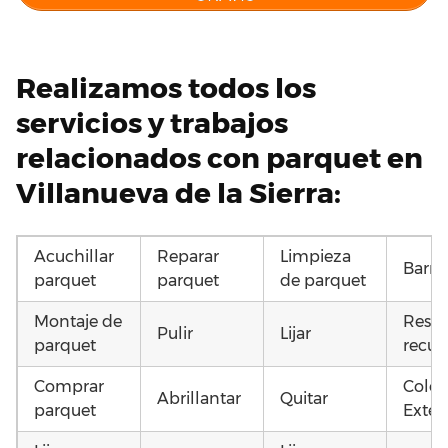
Realizamos todos los
servicios y trabajos
relacionados con parquet en
Villanueva de la Sierra:
Acuchillar
Reparar
Limpieza
Barni
parquet
parquet
de parquet
Montaje de
Resta
Pulir
Lijar
parquet
recup
Comprar
Coloc
Abrillantar
Quitar
parquet
Exteri