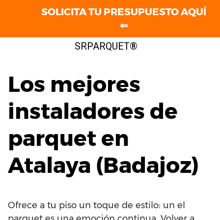
SOLICITA TU PRESUPUESTO AQUÍ
⇐
Saltar
SRPARQUET®
al
contenido
Los mejores
instaladores de
parquet en
Atalaya (Badajoz)
Ofrece a tu piso un toque de estilo: un el
parquet es una emoción continua. Volver a