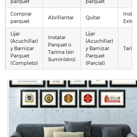
parquet
parquet
Comprar
Insta
Abrillantar
Quitar
parquet
Exteri
Lijar
Lijar
Instalar
(Acuchillar)
(Acuchillar)
Parquet o
y Barnizar
y Barnizar
Tarim
Tarima (sin
Parquet
Parquet
Suministro)
(Completo)
(Parcial)
Instalar
Instalar
Instalar
parquet o
parquet o
parquet o
Otros
Tarima
Tarima
Tarima
como 
Local
Vivienda
Vivienda
parqu
Comercial
(Completa)
(Parcial)