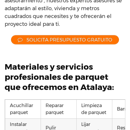
asesoramiento , nuestros expertos asesores se
adaptarán al estilo, vivienda y metros
cuadrados que necesites y te ofrecerán el
proyecto ideal para ti.
SOLICITA PRESUPUESTO GRATUITO
Materiales y servicios
profesionales de parquet
que ofrecemos en Atalaya:
Acuchillar
Reparar
Limpieza
Barni
parquet
parquet
de parquet
Instalar
Lijar
Pulir
Resta