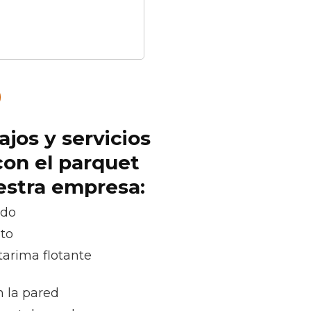
ajos y servicios
con el parquet
uestra empresa:
ado
oto
tarima flotante
n la pared