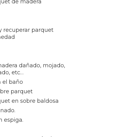
rquet de madera
 y recuperar parquet
medad
madera dañado, mojado,
ñado, etc…
 el baño
obre parquet
quet en sobre baldosa
inado.
n espiga.