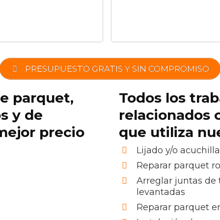
PRESUPUESTO GRATIS Y SIN COMPROMISO
de parquet,
Todos los trab
os y de
relacionados 
mejor precio
que utiliza n
Lijado y/o acuchill
Reparar parquet r
Arreglar juntas de 
levantadas
Reparar parquet e