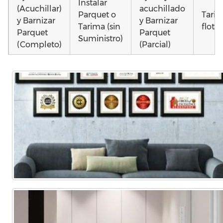
Instalar
(Acuchillar)
acuchillado
Parquet o
Tari
y Barnizar
y Barnizar
Tarima (sin
flota
Parquet
Parquet
Suministro)
(Completo)
(Parcial)
Instalar
Instalar
Montar
parquet o
parquet o
parquet o
Otros
Tarima
Tarima
Tarima
como
Local
Vivienda
Vivienda
parqu
Comercial
(Completa)
(Parcial)