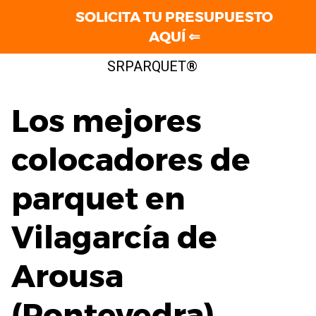
SOLICITA TU PRESUPUESTO
AQUÍ ⇐
Saltar
SRPARQUET®
al
contenido
Los mejores
colocadores de
parquet en
Vilagarcía de
Arousa
(Pontevedra)