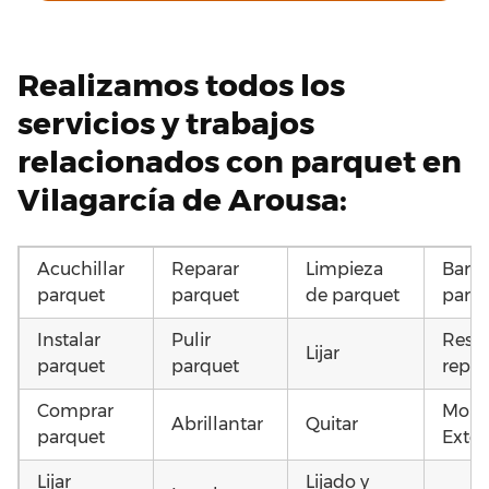
Realizamos todos los
servicios y trabajos
relacionados con parquet en
Vilagarcía de Arousa:
Acuchillar
Reparar
Limpieza
Barni
parquet
parquet
de parquet
parq
Instalar
Pulir
Resta
Lijar
parquet
parquet
repar
Comprar
Mont
Abrillantar
Quitar
parquet
Exter
Lijar
Lijado y