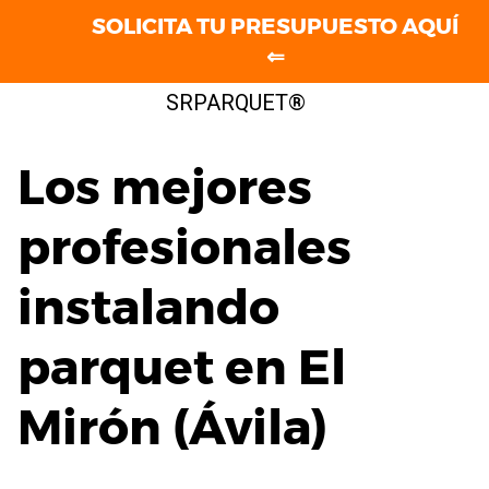
SOLICITA TU PRESUPUESTO AQUÍ
⇐
Saltar
SRPARQUET®
al
contenido
Los mejores
profesionales
instalando
parquet en El
Mirón (Ávila)