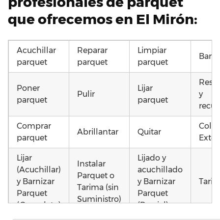
profesionales de parquet
que ofrecemos en El Mirón:
Acuchillar
Reparar
Limpiar
Barni
parquet
parquet
parquet
Resta
Poner
Lijar
Pulir
y
parquet
parquet
recup
Comprar
Coloc
Abrillantar
Quitar
parquet
Exter
Lijar
Lijado y
Instalar
(Acuchillar)
acuchillado
Parquet o
y Barnizar
y Barnizar
Tarim
Tarima (sin
Parquet
Parquet
Suministro)
(Completo)
(Parcial)