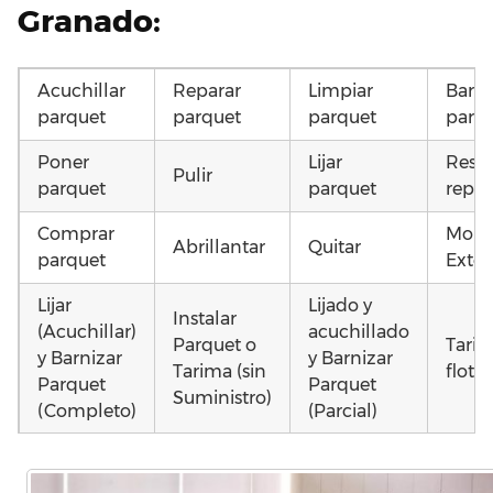
Granado:
Acuchillar
Reparar
Limpiar
Barni
parquet
parquet
parquet
parq
Poner
Lijar
Resta
Pulir
parquet
parquet
repar
Comprar
Mont
Abrillantar
Quitar
parquet
Exter
Lijar
Lijado y
Instalar
(Acuchillar)
acuchillado
Parquet o
Tari
y Barnizar
y Barnizar
Tarima (sin
flota
Parquet
Parquet
Suministro)
(Completo)
(Parcial)
Colocar
Colocar
Poner
Otros
parquet o
parquet o
parquet o