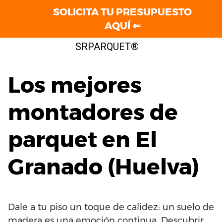
SOLICITA TU PRESUPUESTO
AQUÍ ⇐
Saltar
SRPARQUET®
al
contenido
Los mejores
montadores de
parquet en El
Granado (Huelva)
Dale a tu piso un toque de calidez: un suelo de
madera es una emoción continua. Descubrir