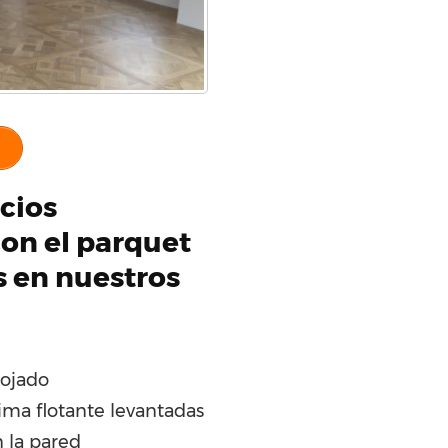
icios
on el parquet
s en nuestros
ojado
ima flotante levantadas
 la pared