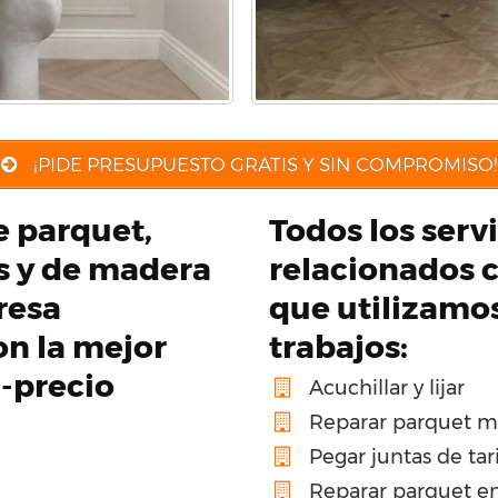
¡PIDE PRESUPUESTO GRATIS Y SIN COMPROMISO!
de parquet,
Todos los serv
os y de madera
relacionados c
resa
que utilizamo
on la mejor
trabajos:
d-precio
Acuchillar y lijar
Reparar parquet m
Pegar juntas de tar
Reparar parquet en