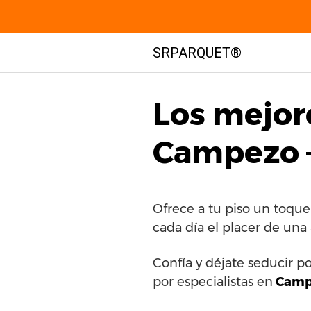
Saltar
SRPARQUET®
al
contenido
Los mejor
Campezo –
Ofrece a tu piso un toqu
cada día el placer de una
Confía y déjate seducir p
por especialistas en
Campe