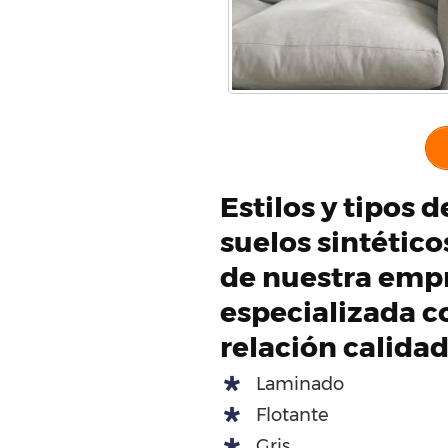
Estilos y tipos 
suelos sintétic
de nuestra emp
especializada c
relación calida
Laminado
Flotante
Gris