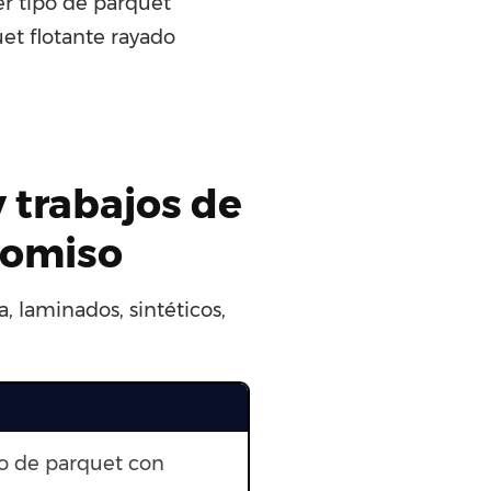
r tipo de parquet
et flotante rayado
y trabajos de
romiso
, laminados, sintéticos,
to de parquet con