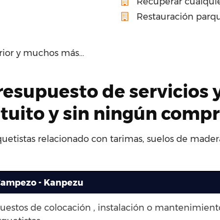
Recuperar cualquie
Restauración parqu
erior y muchos más…
presupuesto de servicios 
atuito y sin ningún comp
quetistas relacionado con tarimas, suelos de madera
 Campezo - Kanpezu
puestos de colocación , instalación o mantenimien