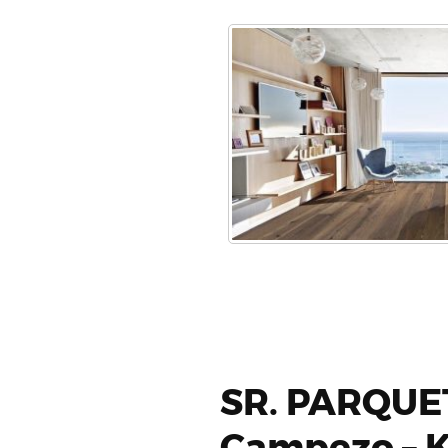
SR. PARQUET
Campezo – 