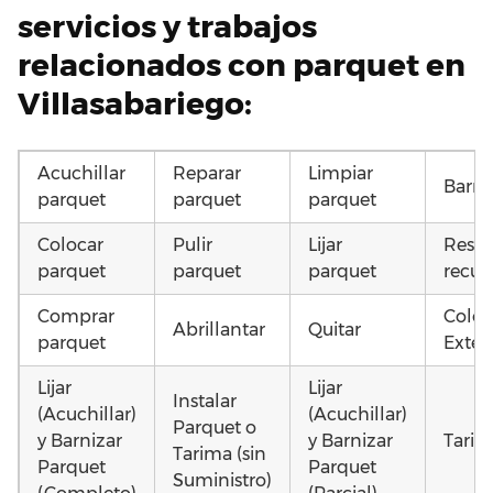
servicios y trabajos
relacionados con parquet en
Villasabariego:
Acuchillar
Reparar
Limpiar
Barni
parquet
parquet
parquet
Colocar
Pulir
Lijar
Resta
parquet
parquet
parquet
recup
Comprar
Coloc
Abrillantar
Quitar
parquet
Exteri
Lijar
Lijar
Instalar
(Acuchillar)
(Acuchillar)
Parquet o
y Barnizar
y Barnizar
Tarim
Tarima (sin
Parquet
Parquet
Suministro)