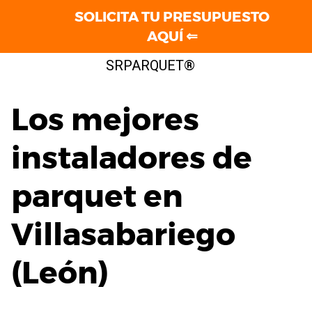
SOLICITA TU PRESUPUESTO
AQUÍ ⇐
Saltar
SRPARQUET®
al
contenido
Los mejores
instaladores de
parquet en
Villasabariego
(León)