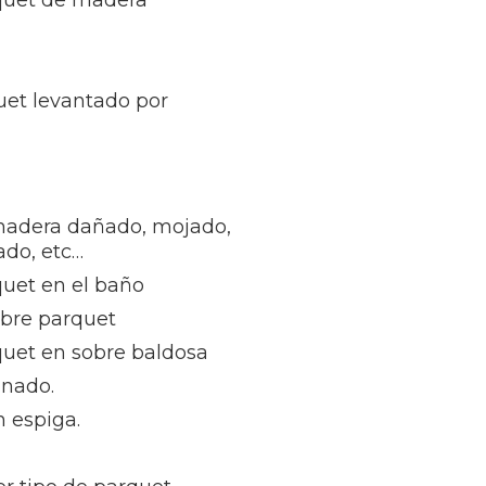
rquet de madera
uet levantado por
madera dañado, mojado,
ñado, etc…
quet en el baño
obre parquet
quet en sobre baldosa
inado.
 espiga.