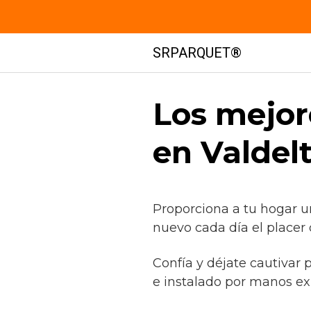
Saltar
SRPARQUET®
al
contenido
Los mejor
en Valdel
Proporciona a tu hogar u
nuevo cada día el placer 
Confía y déjate cautivar 
e instalado por manos ex