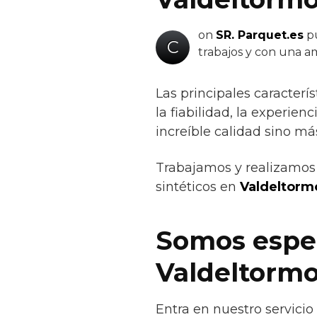
on
SR. Parquet.es
pu
C
trabajos y con una am
Las principales caracter
la fiabilidad, la experie
increíble calidad sino má
Trabajamos y realizamos 
sintéticos en
Valdeltorm
Somos espec
Valdeltorm
Entra en nuestro servici