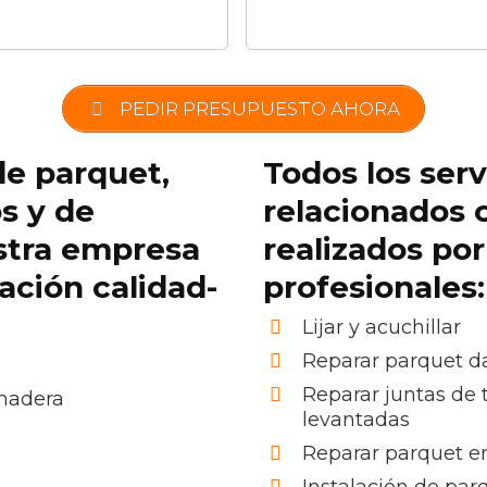
PEDIR PRESUPUESTO AHORA
de parquet,
Todos los serv
os y de
relacionados 
stra empresa
realizados po
lación calidad-
profesionales:
Lijar y acuchillar
Reparar parquet 
Reparar juntas de 
 madera
levantadas
Reparar parquet e