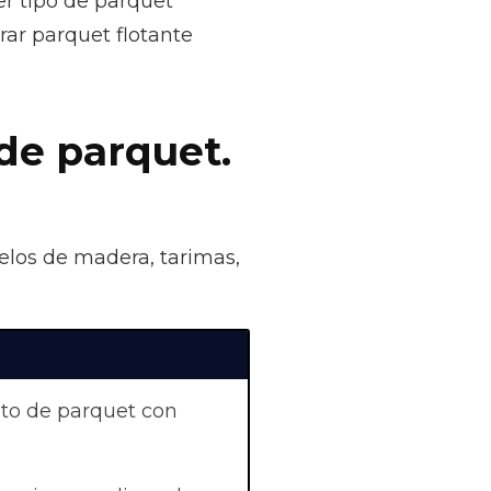
r tipo de parquet
rar parquet flotante
de parquet.
uelos de madera, tarimas,
nto de parquet con