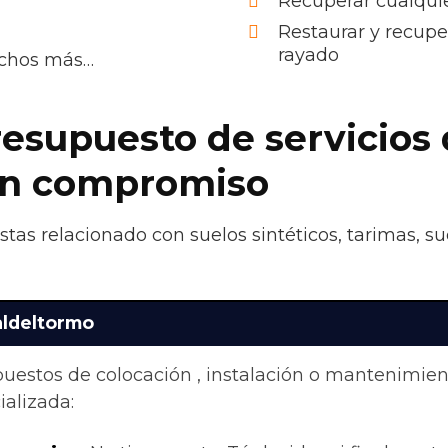
Recuperar cualquie
Restaurar y recupe
rayado
uchos más…
resupuesto de servicios 
sin compromiso
stas relacionado con suelos sintéticos, tarimas, s
aldeltormo
upuestos de colocación , instalación o mantenimie
alizada: