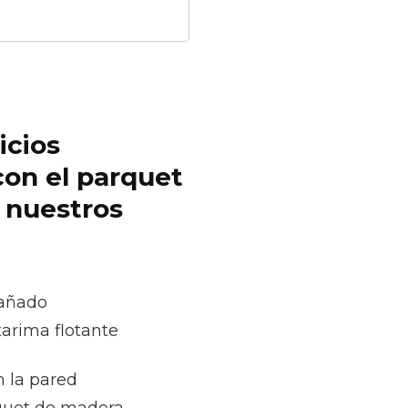
icios
con el parquet
r nuestros
dañado
tarima flotante
n la pared