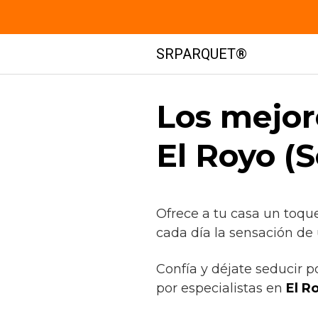
Saltar
SRPARQUET®
al
contenido
Los mejor
El Royo (S
Ofrece a tu casa un toqu
cada día la sensación de 
Confía y déjate seducir p
por especialistas en
El R