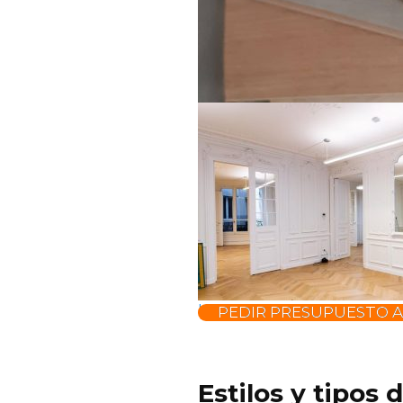
parquet o tarima
bricodepot parquet
PEDIR PRESUPUESTO 
Estilos y tipos