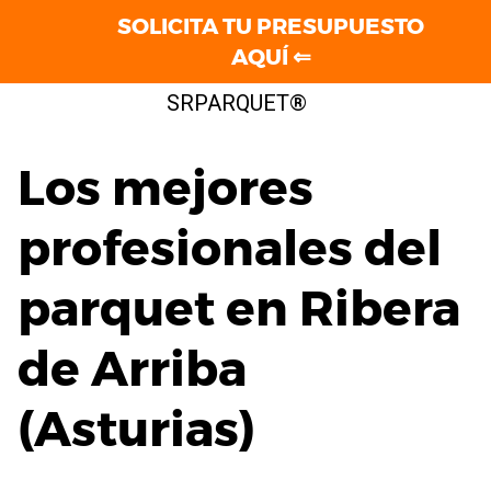
SOLICITA TU PRESUPUESTO
AQUÍ ⇐
Saltar
SRPARQUET®
al
contenido
Los mejores
profesionales del
parquet en Ribera
de Arriba
(Asturias)