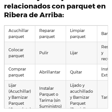
relacionados con parquet en
Ribera de Arriba:
Acuchillar
Reparar
Limpiar
Barni
parquet
parquet
parquet
Resta
Colocar
Pulir
Lijar
y
parquet
recup
Comprar
Insta
Abrillantar
Quitar
parquet
Exter
Lijar
Lijado y
Instalar
(Acuchillar)
acuchillado
Parquet o
y Barnizar
y Barnizar
Tarim
Tarima (sin
Parquet
Parquet
Suministro)
(Completo)
(Parcial)