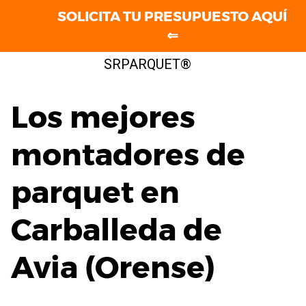
SOLICITA TU PRESUPUESTO AQUÍ
⇐
Saltar
SRPARQUET®
al
contenido
Los mejores
montadores de
parquet en
Carballeda de
Avia (Orense)