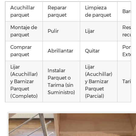
Acuchillar
Reparar
Limpieza
Barni
parquet
parquet
de parquet
Montaje de
Resta
Pulir
Lijar
parquet
recup
Comprar
Poner
Abrillantar
Quitar
parquet
Exteri
Lijar
Lijar
Instalar
(Acuchillar)
(Acuchillar)
Parquet o
y Barnizar
y Barnizar
Tarim
Tarima (sin
Parquet
Parquet
Suministro)
(Completo)
(Parcial)
Poner
Colocar
Instalar
parquet o
parquet o
parquet o
Otros
Tarima
Tarima
Tarima
como 
Local
Vivienda
Vivienda
parq