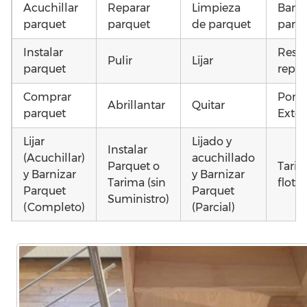
Acuchillar
Reparar
Limpieza
Barni
parquet
parquet
de parquet
parq
Instalar
Resta
Pulir
Lijar
parquet
repar
Comprar
Pone
Abrillantar
Quitar
parquet
Exter
Lijar
Lijado y
Instalar
(Acuchillar)
acuchillado
Parquet o
Tari
y Barnizar
y Barnizar
Tarima (sin
flota
Parquet
Parquet
Suministro)
(Completo)
(Parcial)
Poner
Instalar
Poner
parquet o
parquet o
parquet o
Otros
Tarima
Tarima
Tarima
como
Local
Vivienda
Vivienda
parqu
Comercial
(Completa)
(Parcial)