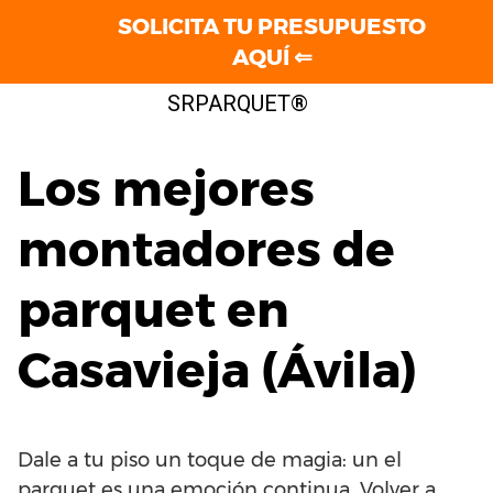
SOLICITA TU PRESUPUESTO
AQUÍ ⇐
Saltar
SRPARQUET®
al
contenido
Los mejores
montadores de
parquet en
Casavieja (Ávila)
Dale a tu piso un toque de magia: un el
parquet es una emoción continua. Volver a